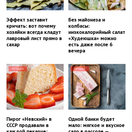
Эффект заставит
Без майонеза и
кричать: вот почему
колбасы:
хозяйки всегда кладут
низкокалорийный салат
лавровый лист прямо в
«Худеюшка» можно
сахар
есть даже после 6
вечера
ЛУЧШЕЕ
ЛУЧШЕЕ
Пирог «Невский» в
Одной банки будет
СССР продавали в
мало: мягкое и вкусное
каждой пекарне:
сало в рассоле —