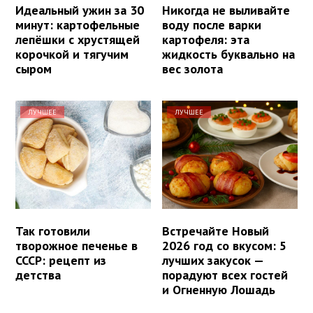
Идеальный ужин за 30
Никогда не выливайте
минут: картофельные
воду после варки
лепёшки с хрустящей
картофеля: эта
корочкой и тягучим
жидкость буквально на
сыром
вес золота
ЛУЧШЕЕ
ЛУЧШЕЕ
Так готовили
Встречайте Новый
творожное печенье в
2026 год со вкусом: 5
СССР: рецепт из
лучших закусок —
детства
порадуют всех гостей
и Огненную Лошадь