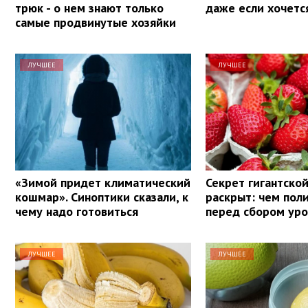
трюк - о нем знают только
даже если хочетс
самые продвинутые хозяйки
ЛУЧШЕЕ
ЛУЧШЕЕ
«Зимой придет климатический
Секрет гигантско
кошмар». Синоптики сказали, к
раскрыт: чем пол
чему надо готовиться
перед сбором ур
ЛУЧШЕЕ
ЛУЧШЕЕ