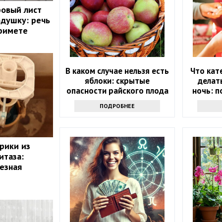
ровый лист
одушку: речь
примете
В каком случае нельзя есть
Что кат
яблоки: скрытые
делат
опасности райского плода
ночь: п
на вес
ПОДРОБНЕЕ
рики из
итаза:
лезная