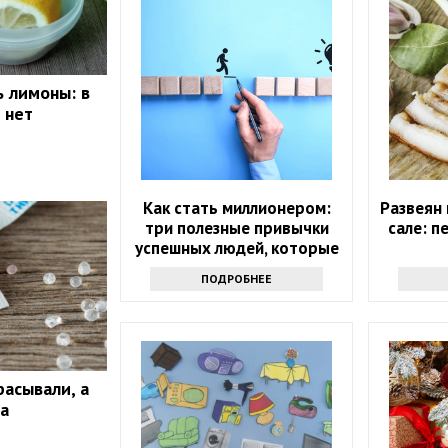
ь лимоны: в
 нет
Как стать миллионером:
Развеян
три полезные привычки
сале: п
успешных людей, которые
помогут и вам
ПОДРОБНЕЕ
расывали, а
а