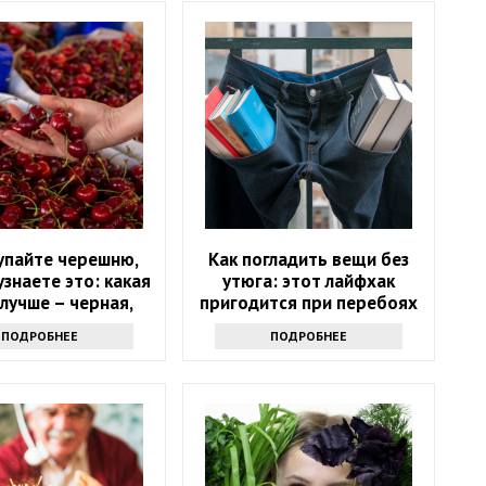
упайте черешню,
Как погладить вещи без
узнаете это: какая
утюга: этот лайфхак
лучше – черная,
пригодится при перебоях
я или розовая
с электричеством
ПОДРОБНЕЕ
ПОДРОБНЕЕ