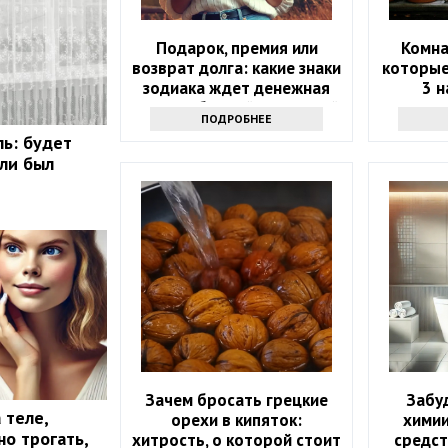
Подарок, премия или
Комна
возврат долга: какие знаки
которые
зодиака ждет денежная
3 
удача в ближайшие 5 дней
ПОДРОБНЕЕ
ль: будет
сли был
Зачем бросать грецкие
Забу
 теле,
орехи в кипяток:
химии
о трогать,
хитрость, о которой стоит
средст