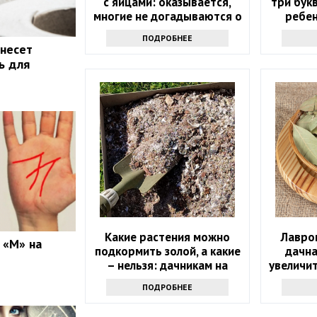
с яйцами: оказывается,
три бук
многие не догадываются о
ребен
таком запрете
ПОДРОБНЕЕ
 несет
ь для
Какие растения можно
Лавров
 «М» на
подкормить золой, а какие
дачна
– нельзя: дачникам на
увеличи
заметку
ПОДРОБНЕЕ