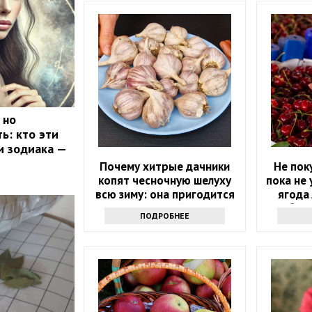
 но
ь: кто эти
и зодиака —
Почему хитрые дачники
Не пок
копят чесночную шелуху
пока не 
всю зиму: она пригодится
ягода 
весной
бела
ПОДРОБНЕЕ