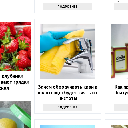
я
узнать всем
бели
ПОДРОБНЕЕ
й клубники
ивают грядки
Зачем оборачивать кран в
Как п
ожая
полотенце: будет сиять от
быту:
чистоты
ПОДРОБНЕЕ