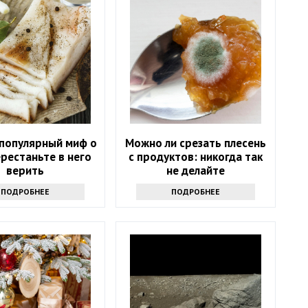
 популярный миф о
Можно ли срезать плесень
ерестаньте в него
с продуктов: никогда так
верить
не делайте
ПОДРОБНЕЕ
ПОДРОБНЕЕ