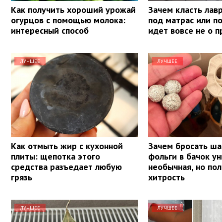
Как получить хороший урожай
Зачем класть лав
огурцов с помощью молока:
под матрас или п
интересный способ
идет вовсе не о 
ЛУЧШЕЕ
ЛУЧШЕЕ
Как отмыть жир с кухонной
Зачем бросать ша
плиты: щепотка этого
фольги в бачок ун
средства разъедает любую
необычная, но по
грязь
хитрость
ЛУЧШЕЕ
ЛУЧШЕЕ