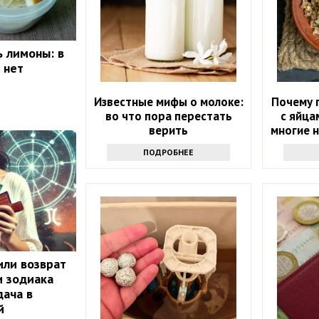
ь лимоны: в
 нет
Известные мифы о молоке:
Почему г
во что пора перестать
с яйца
верить
многие 
та
ПОДРОБНЕЕ
или возврат
и зодиака
ача в
й