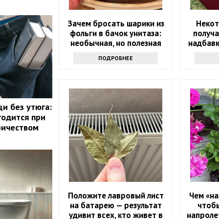
Зачем бросать шарики из
Некот
фольги в бачок унитаза:
получ
необычная, но полезная
надбавк
хитрость
ПОДРОБНЕЕ
щи без утюга:
годится при
ричеством
Положите лавровый лист
Чем «на
на батарею — результат
чтобы
удивит всех, кто живет в
напролет