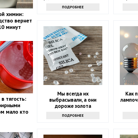
квартире
прос
ПОДРОБНЕЕ
ой химии:
дство вернет
10 минут
Мы всегда их
Как 
в тягость:
выбрасывали, а они
лампоч
эфирными
дороже золота
ом мало кто
ПОДРОБНЕЕ