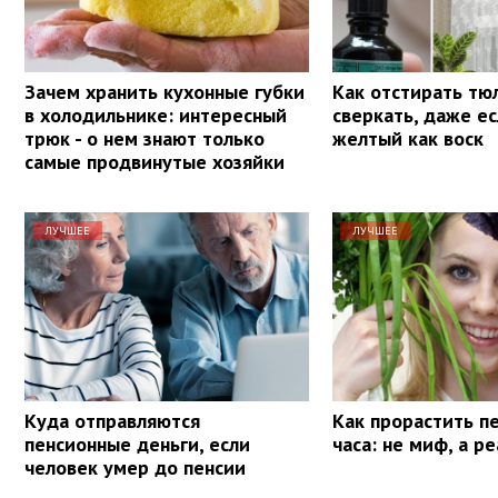
Зачем хранить кухонные губки
Как отстирать тю
в холодильнике: интересный
сверкать, даже е
трюк - о нем знают только
желтый как воск
самые продвинутые хозяйки
ЛУЧШЕЕ
ЛУЧШЕЕ
Куда отправляются
Как прорастить п
пенсионные деньги, если
часа: не миф, а р
человек умер до пенсии