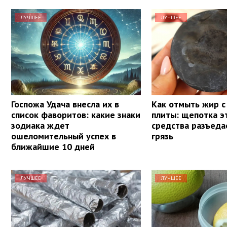
ЛУЧШЕЕ
ЛУЧШЕЕ
Госпожа Удача внесла их в
Как отмыть жир с
список фаворитов: какие знаки
плиты: щепотка э
зодиака ждет
средства разъед
ошеломительный успех в
грязь
ближайшие 10 дней
ЛУЧШЕЕ
ЛУЧШЕЕ