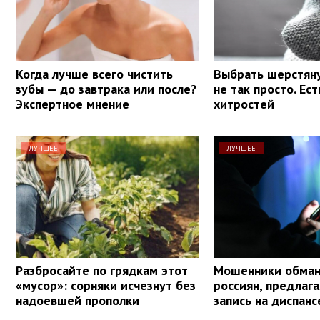
Когда лучше всего чистить
Выбрать шерстян
зубы — до завтрака или после?
не так просто. Ес
Экспертное мнение
хитростей
ЛУЧШЕЕ
ЛУЧШЕЕ
Разбросайте по грядкам этот
Мошенники обма
«мусор»: сорняки исчезнут без
россиян, предлаг
надоевшей прополки
запись на диспан