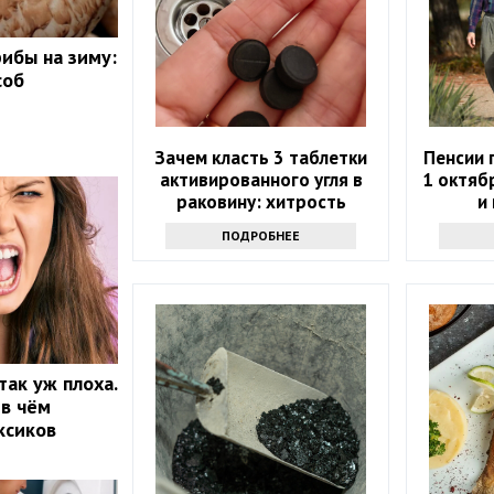
рибы на зиму:
соб
Зачем класть 3 таблетки
Пенсии 
активированного угля в
1 октяб
раковину: хитрость
и
опытных хозяек
ПОДРОБНЕЕ
так уж плоха.
 в чём
ксиков