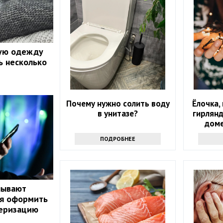
ую одежду
ть несколько
Почему нужно солить воду
Ёлочка,
в унитазе?
гирлянд
доме
ПОДРОБНЕЕ
нывают
ая оформить
серизацию