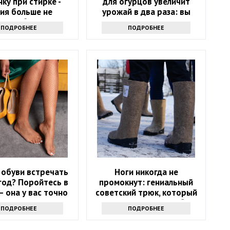
ку при стирке -
для огурцов увеличит
ия больше не
урожай в два раза: вы
онадобится
удивитесь
ПОДРОБНЕЕ
ПОДРОБНЕЕ
 обуви встречать
Ноги никогда не
год? Поройтесь в
промокнут: гениальный
 она у вас точно
советский трюк, который
есть
сохранит сухость в обуви
ПОДРОБНЕЕ
ПОДРОБНЕЕ