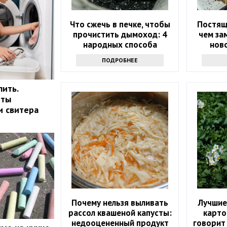
Что сжечь в печке, чтобы
Постящ
прочистить дымоход: 4
чем за
народных способа
нов
ПОДРОБНЕЕ
лить.
еты
и свитера
Почему нельзя выливать
Лучшие
рассол квашеной капусты:
карто
недооцененный продукт
говорит