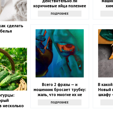
действительно ли
машин
коричневые яйца полезнее
хим
белых
п
ПОДРОБНЕЕ
как сделать
 белья
Всего 2 фразы — и
В какой
мошенник бросает трубку:
Новый 
жаль, что многие их не
шкафу —
огурцы:
знают
орый
ПОДРОБНЕЕ
в несколько