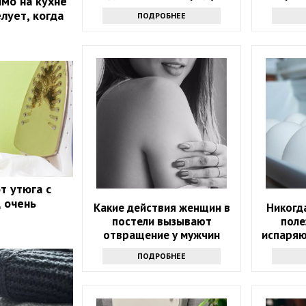
мо на кухне
лует, когда
ПОДРОБНЕЕ
т утюга с
д очень
Какие действия женщин в
Никогда
постели вызывают
поле
отвращение у мужчин
испаряю
т
ПОДРОБНЕЕ