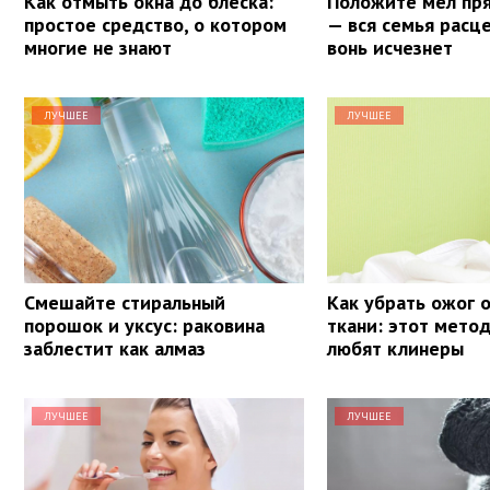
Как отмыть окна до блеска:
Положите мел пря
простое средство, о котором
— вся семья расце
многие не знают
вонь исчезнет
ЛУЧШЕЕ
ЛУЧШЕЕ
Смешайте стиральный
Как убрать ожог о
порошок и уксус: раковина
ткани: этот мето
заблестит как алмаз
любят клинеры
ЛУЧШЕЕ
ЛУЧШЕЕ