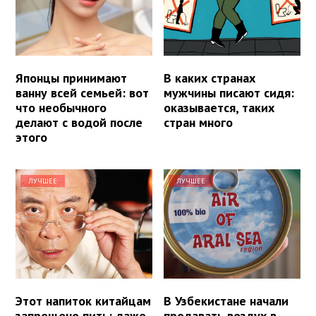
Японцы принимают
В каких странах
ванну всей семьей: вот
мужчины писают сидя:
что необычного
оказывается, таких
делают с водой после
стран много
этого
ЛУЧШЕЕ
ЛУЧШЕЕ
Этот напиток китайцам
В Узбекистане начали
запрещено пить: даже
продавать воздух в